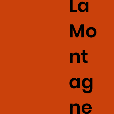
La
Mo
nt
ag
ne