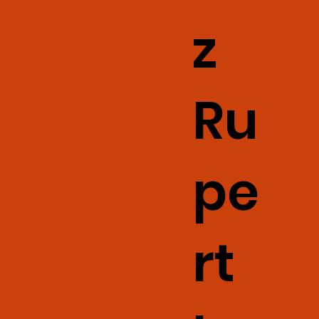
z
Ru
pe
rt